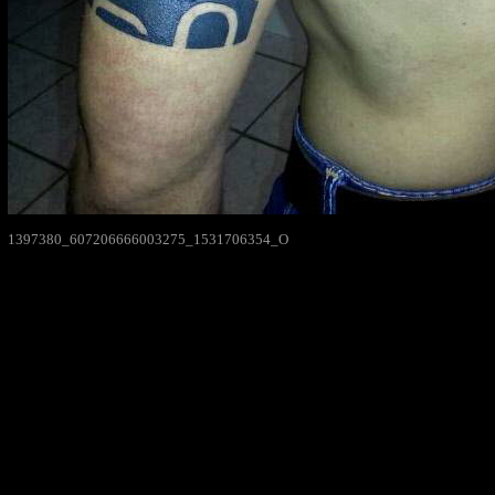
1397380_607206666003275_1531706354_O